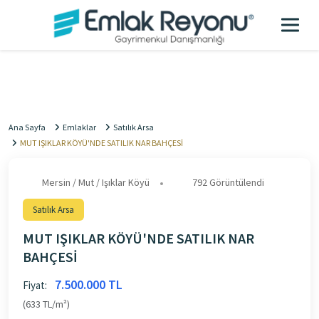
Ana Sayfa
Emlaklar
Satılık Arsa
MUT IŞIKLAR KÖYÜ'NDE SATILIK NAR BAHÇESİ
Mersin / Mut / Işıklar Köyü
792 Görüntülendi
Satılık Arsa
MUT IŞIKLAR KÖYÜ'NDE SATILIK NAR
BAHÇESİ
7.500.000 TL
Fiyat:
(633 TL/m²)