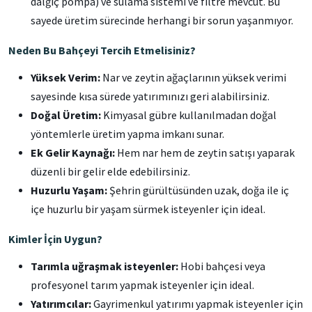
dalğıç pompa) ve sulama sistemi ve filtre mevcut. Bu
sayede üretim sürecinde herhangi bir sorun yaşanmıyor.
Neden Bu Bahçeyi Tercih Etmelisiniz?
Yüksek Verim:
Nar ve zeytin ağaçlarının yüksek verimi
sayesinde kısa sürede yatırımınızı geri alabilirsiniz.
Doğal Üretim:
Kimyasal gübre kullanılmadan doğal
yöntemlerle üretim yapma imkanı sunar.
Ek Gelir Kaynağı:
Hem nar hem de zeytin satışı yaparak
düzenli bir gelir elde edebilirsiniz.
Huzurlu Yaşam:
Şehrin gürültüsünden uzak, doğa ile iç
içe huzurlu bir yaşam sürmek isteyenler için ideal.
Kimler İçin Uygun?
Tarımla uğraşmak isteyenler:
Hobi bahçesi veya
profesyonel tarım yapmak isteyenler için ideal.
Yatırımcılar:
Gayrimenkul yatırımı yapmak isteyenler için