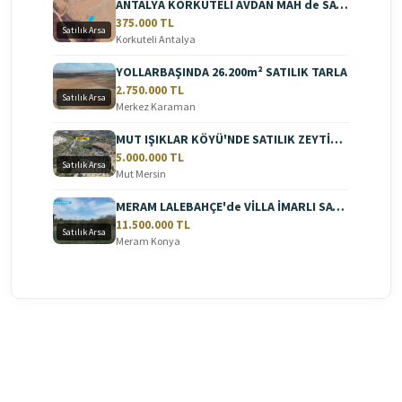
ANTALYA KORKUTELİ AVDAN MAH de SATILIK ARAZİ
375.000 TL
Satılık Arsa
Korkuteli Antalya
YOLLARBAŞINDA 26.200m² SATILIK TARLA
2.750.000 TL
Satılık Arsa
Merkez Karaman
MUT IŞIKLAR KÖYÜ'NDE SATILIK ZEYTİN BAHÇESİ
5.000.000 TL
Satılık Arsa
Mut Mersin
MERAM LALEBAHÇE'de VİLLA İMARLI SATILIK ARSA
11.500.000 TL
Satılık Arsa
Meram Konya