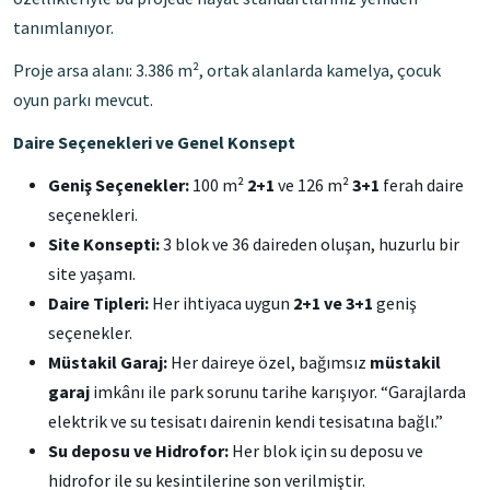
tanımlanıyor.
Proje arsa alanı: 3.386 m², ortak alanlarda kamelya, çocuk
oyun parkı mevcut.
Daire Seçenekleri ve Genel Konsept
Geniş Seçenekler:
100 m²
2+1
ve 126 m²
3+1
ferah daire
seçenekleri.
Site Konsepti:
3 blok ve 36 daireden oluşan, huzurlu bir
site yaşamı.
Daire Tipleri:
Her ihtiyaca uygun
2+1 ve 3+1
geniş
seçenekler.
Müstakil Garaj:
Her daireye özel, bağımsız
müstakil
garaj
imkânı ile park sorunu tarihe karışıyor. “Garajlarda
elektrik ve su tesisatı dairenin kendi tesisatına bağlı.”
Su deposu ve Hidrofor:
Her blok için su deposu ve
hidrofor ile su kesintilerine son verilmiştir.