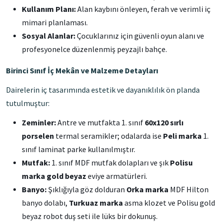
Kullanım Planı:
Alan kaybını önleyen, ferah ve verimli iç
mimari planlaması.
Sosyal Alanlar:
Çocuklarınız için güvenli oyun alanı ve
profesyonelce düzenlenmiş peyzajlı bahçe.
Birinci Sınıf İç Mekân ve Malzeme Detayları
Dairelerin iç tasarımında estetik ve dayanıklılık ön planda
tutulmuştur:
Zeminler:
Antre ve mutfakta 1. sınıf
60x120 sırlı
porselen
termal seramikler; odalarda ise
Peli marka
1.
sınıf laminat parke kullanılmıştır.
Mutfak:
1. sınıf MDF mutfak dolapları ve şık
Polisu
marka gold beyaz
eviye armatürleri.
Banyo:
Şıklığıyla göz dolduran
Orka marka
MDF Hilton
banyo dolabı,
Turkuaz marka
asma klozet ve Polisu gold
beyaz robot duş seti ile lüks bir dokunuş.