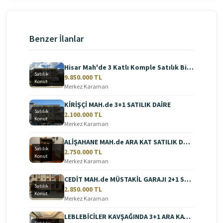
Benzer İlanlar
Hisar Mah'de 3 Katlı Komple Satılık Bina
Satılık
9.850.000 TL
Konut
Merkez Karaman
KİRİŞÇİ MAH.de 3+1 SATILIK DAİRE
Satılık
2.100.000 TL
Konut
Merkez Karaman
ALİŞAHANE MAH.de ARA KAT SATILIK DAİRE
Satılık
2.750.000 TL
Konut
Merkez Karaman
CEDİT MAH.de MÜSTAKİL GARAJI 2+1 SATILIK DAİRE
Satılık
2.850.000 TL
Konut
Merkez Karaman
LEBLEBİCİLER KAVŞAĞINDA 3+1 ARA KAT SATILIK DAİRE