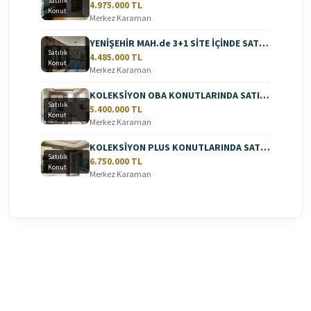
Satılık
4.975.000 TL
Konut
Merkez Karaman
YENİŞEHİR MAH.de 3+1 SİTE İÇİNDE SATILIK DAİRE
Satılık
4.485.000 TL
Konut
Merkez Karaman
KOLEKSİYON OBA KONUTLARINDA SATILIK 2+1 DAİRE
Satılık
5.400.000 TL
Konut
Merkez Karaman
KOLEKSİYON PLUS KONUTLARINDA SATILIK LÜKS DAİRE
Satılık
6.750.000 TL
Konut
Merkez Karaman