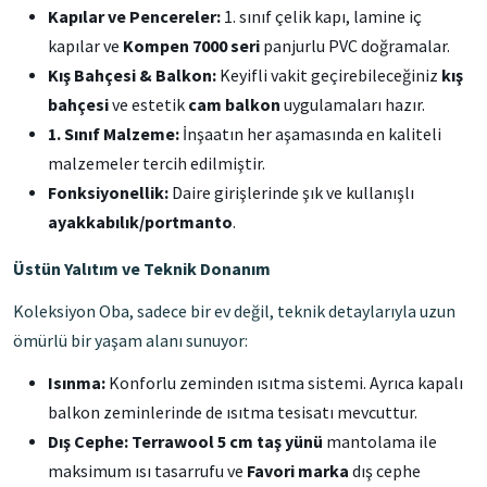
Kapılar ve Pencereler:
1. sınıf çelik kapı, lamine iç
kapılar ve
Kompen 7000 seri
panjurlu PVC doğramalar.
Kış Bahçesi & Balkon:
Keyifli vakit geçirebileceğiniz
kış
bahçesi
ve estetik
cam balkon
uygulamaları hazır.
1. Sınıf Malzeme:
İnşaatın her aşamasında en kaliteli
malzemeler tercih edilmiştir.
Fonksiyonellik:
Daire girişlerinde şık ve kullanışlı
ayakkabılık/portmanto
.
Üstün Yalıtım ve Teknik Donanım
Koleksiyon Oba, sadece bir ev değil, teknik detaylarıyla uzun
ömürlü bir yaşam alanı sunuyor:
Isınma:
Konforlu zeminden ısıtma sistemi. Ayrıca kapalı
balkon zeminlerinde de ısıtma tesisatı mevcuttur.
Dış Cephe:
Terrawool 5 cm taş yünü
mantolama ile
maksimum ısı tasarrufu ve
Favori marka
dış cephe