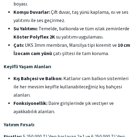
boyası.
Komşu Duvarlar:
Çift duvar, taş yünü kaplama, ısı ve ses
yalıtımı ile ses geçirmez.
Su Yalıtımı:
Temelde, balkonda ve tüm ıslak zeminlerde
Köster Polyflex 2K
su yalıtımı uygulaması.
Çatı:
UKS 3mm membran, Marsilya tipi kiremit ve
10 cm
İzocam cam yünü
çatı şiltesi ile tam koruma.
Keyifli Yaşam Alanları
Kış Bahçesi ve Balkon:
Katlanır cam balkon sistemleri
ile her mevsim keyifle kullanabileceğiniz kış bahçesi
alanları.
Fonksiyonellik:
Daire girişlerinde şık vestiyer ve
ayakkabılık alanları.
Yatırım Fırsatı
Fiyatlar:
5.250.000 TL’den başlayan 2+1 ve 6.250.000 TL’den