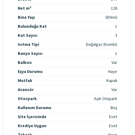
Net m²
126
Bina Yaşı
0(Yeni)
Bulunduğu Kat
1
Kat Sayısı
3
Isıtma Tipi
Doğalgaz (Kombi)
Banyo Sayısı
1
Balkon
Var
Eşya Durumu
Hayır
Mutfak
Kapalı
Asansör
Var
Otorpark
Açık Otopark
Kullanım Durumu
Boş
Site İçerisinde
Evet
Krediye Uygun
Evet
Takaslı
Hayır