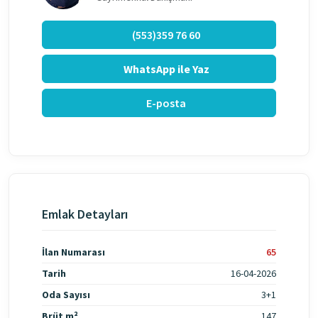
(553)359 76 60
WhatsApp ile Yaz
E-posta
Emlak Detayları
İlan Numarası
65
Tarih
16-04-2026
Oda Sayısı
3+1
Brüt m²
147