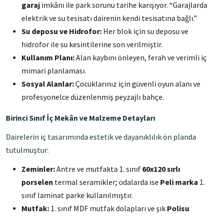
garaj
imkânı ile park sorunu tarihe karışıyor. “Garajlarda
elektrik ve su tesisatı dairenin kendi tesisatına bağlı.”
Su deposu ve Hidrofor:
Her blok için su deposu ve
hidrofor ile su kesintilerine son verilmiştir.
Kullanım Planı:
Alan kaybını önleyen, ferah ve verimli iç
mimari planlaması.
Sosyal Alanlar:
Çocuklarınız için güvenli oyun alanı ve
profesyonelce düzenlenmiş peyzajlı bahçe.
Birinci Sınıf İç Mekân ve Malzeme Detayları
Dairelerin iç tasarımında estetik ve dayanıklılık ön planda
tutulmuştur:
Zeminler:
Antre ve mutfakta 1. sınıf
60x120 sırlı
porselen
termal seramikler; odalarda ise
Peli marka
1.
sınıf laminat parke kullanılmıştır.
Mutfak:
1. sınıf MDF mutfak dolapları ve şık
Polisu