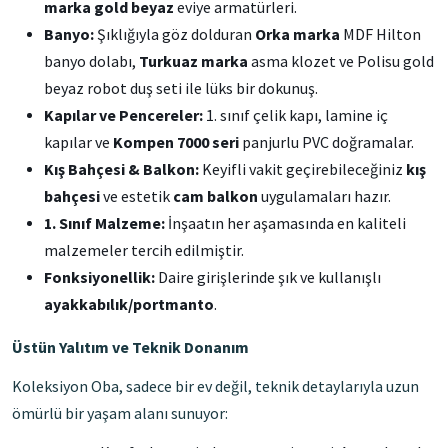
marka gold beyaz
eviye armatürleri.
Banyo:
Şıklığıyla göz dolduran
Orka marka
MDF Hilton
banyo dolabı,
Turkuaz marka
asma klozet ve Polisu gold
beyaz robot duş seti ile lüks bir dokunuş.
Kapılar ve Pencereler:
1. sınıf çelik kapı, lamine iç
kapılar ve
Kompen 7000 seri
panjurlu PVC doğramalar.
Kış Bahçesi & Balkon:
Keyifli vakit geçirebileceğiniz
kış
bahçesi
ve estetik
cam balkon
uygulamaları hazır.
1. Sınıf Malzeme:
İnşaatın her aşamasında en kaliteli
malzemeler tercih edilmiştir.
Fonksiyonellik:
Daire girişlerinde şık ve kullanışlı
ayakkabılık/portmanto
.
Üstün Yalıtım ve Teknik Donanım
Koleksiyon Oba, sadece bir ev değil, teknik detaylarıyla uzun
ömürlü bir yaşam alanı sunuyor: