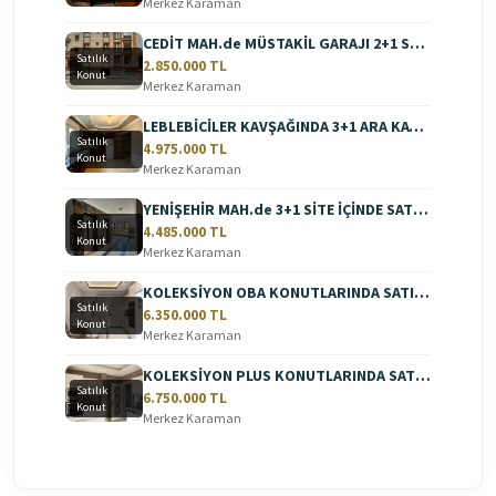
Merkez Karaman
CEDİT MAH.de MÜSTAKİL GARAJI 2+1 SATILIK DAİRE
Satılık
2.850.000 TL
Konut
Merkez Karaman
LEBLEBİCİLER KAVŞAĞINDA 3+1 ARA KAT SATILIK DAİRE
Satılık
4.975.000 TL
Konut
Merkez Karaman
YENİŞEHİR MAH.de 3+1 SİTE İÇİNDE SATILIK DAİRE
Satılık
4.485.000 TL
Konut
Merkez Karaman
KOLEKSİYON OBA KONUTLARINDA SATILIK 3+1 DAİRE
Satılık
6.350.000 TL
Konut
Merkez Karaman
KOLEKSİYON PLUS KONUTLARINDA SATILIK LÜKS DAİRE
Satılık
6.750.000 TL
Konut
Merkez Karaman