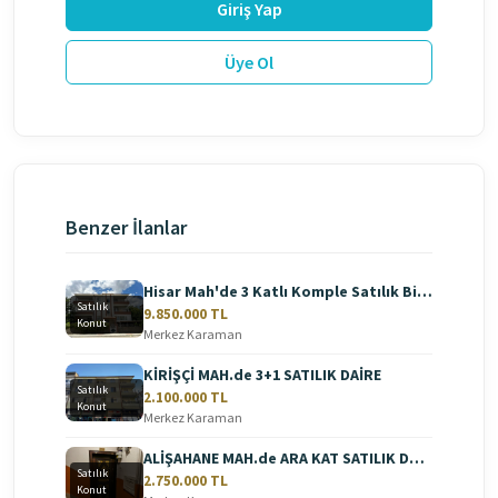
Giriş Yap
Üye Ol
Benzer İlanlar
Hisar Mah'de 3 Katlı Komple Satılık Bina
Satılık
9.850.000 TL
Konut
Merkez Karaman
KİRİŞÇİ MAH.de 3+1 SATILIK DAİRE
Satılık
2.100.000 TL
Konut
Merkez Karaman
ALİŞAHANE MAH.de ARA KAT SATILIK DAİRE
Satılık
2.750.000 TL
Konut