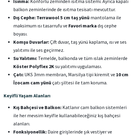
Isınma:
Konforlu zeminden ısıtma sistemi. Ayrıca kapalı
balkon zeminlerinde de ısıtma tesisatı mevcuttur.
Dış Cephe:
Terrawool 5 cm taş yünü
mantolama ile
maksimum ısı tasarrufu ve
Favori marka
dış cephe
boyası.
Komşu Duvarlar:
Çift duvar, taş yünü kaplama, ısı ve ses
yalıtımı ile ses geçirmez.
Su Yalıtımı:
Temelde, balkonda ve tüm ıslak zeminlerde
Köster Polyflex 2K
su yalıtımı uygulaması.
Çatı:
UKS 3mm membran, Marsilya tipi kiremit ve
10 cm
İzocam cam yünü
çatı şiltesi ile tam koruma.
Keyifli Yaşam Alanları
Kış Bahçesi ve Balkon:
Katlanır cam balkon sistemleri
ile her mevsim keyifle kullanabileceğiniz kış bahçesi
alanları.
Fonksiyonellik:
Daire girişlerinde şık vestiyer ve