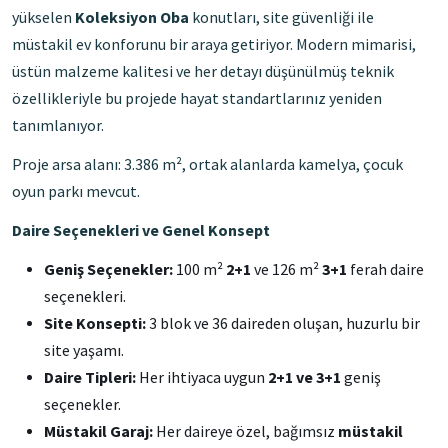
yükselen
Koleksiyon Oba
konutları, site güvenliği ile
müstakil ev konforunu bir araya getiriyor. Modern mimarisi,
üstün malzeme kalitesi ve her detayı düşünülmüş teknik
özellikleriyle bu projede hayat standartlarınız yeniden
tanımlanıyor.
Proje arsa alanı: 3.386 m², ortak alanlarda kamelya, çocuk
oyun parkı mevcut.
Daire Seçenekleri ve Genel Konsept
Geniş Seçenekler:
100 m²
2+1
ve 126 m²
3+1
ferah daire
seçenekleri.
Site Konsepti:
3 blok ve 36 daireden oluşan, huzurlu bir
site yaşamı.
Daire Tipleri:
Her ihtiyaca uygun
2+1 ve 3+1
geniş
seçenekler.
Müstakil Garaj:
Her daireye özel, bağımsız
müstakil