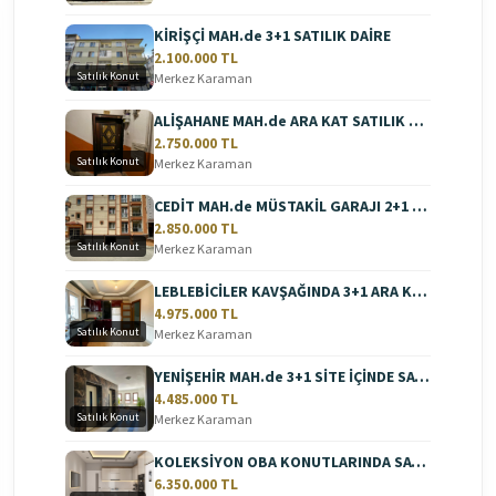
KİRİŞÇİ MAH.de 3+1 SATILIK DAİRE
2.100.000 TL
Satılık Konut
Merkez Karaman
ALİŞAHANE MAH.de ARA KAT SATILIK DAİRE
2.750.000 TL
Satılık Konut
Merkez Karaman
CEDİT MAH.de MÜSTAKİL GARAJI 2+1 SATILIK DAİRE
2.850.000 TL
Satılık Konut
Merkez Karaman
LEBLEBİCİLER KAVŞAĞINDA 3+1 ARA KAT SATILIK DAİRE
4.975.000 TL
Satılık Konut
Merkez Karaman
YENİŞEHİR MAH.de 3+1 SİTE İÇİNDE SATILIK DAİRE
4.485.000 TL
Satılık Konut
Merkez Karaman
KOLEKSİYON OBA KONUTLARINDA SATILIK 3+1 DAİRE
6.350.000 TL