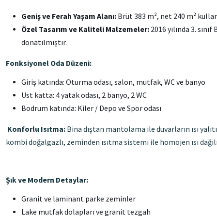
Geniş ve Ferah Yaşam Alanı:
Brüt 383 m², net 240 m² kullanı
Özel Tasarım ve Kaliteli Malzemeler:
2016 yılında 3. sınıf
donatılmıştır.
Fonksiyonel Oda Düzeni:
Giriş katında: Oturma odası, salon, mutfak, WC ve banyo
Üst katta: 4 yatak odası, 2 banyo, 2 WC
Bodrum katında: Kiler / Depo ve Spor odası
Konforlu Isıtma:
Bina dıştan mantolama ile duvarların ısı yalıt
kombi doğalgazlı, zeminden ısıtma sistemi ile homojen ısı dağıl
Şık ve Modern Detaylar:
Granit ve laminant parke zeminler
Lake mutfak dolapları ve granit tezgah