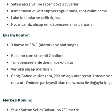
Saten alçı sıvalı ve saten boyalı duvarlar
Asma tavan ve kartonpiyer uygulaması, spot aydınlatma
Lake iç kapılar ve çelik dış kapı
Pvc ısıcamlı, ahşap renkli pencereler ve panjurlar
Ekstra Konfor:
3 banyo ve 3 WC (alaturka ve alafranga)
Katlanır cam sistemli 2 balkon
Tüm pencerelerde demir korkuluklar
Vernikli ahşap merdiven
Geniş Bahçe ve Manzara, 200 m² açık alan/çeşitli meyve ve
mevcut. Önünde park/yeşil alan manzarası ile doğayla iç içe
Merkezi Konum:
Yavuz Sultan Selim Bulvarı'na 230 metre