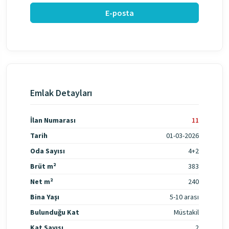
E-posta
Emlak Detayları
İlan Numarası
11
Tarih
01-03-2026
Oda Sayısı
4+2
Brüt m²
383
Net m²
240
Bina Yaşı
5-10 arası
Bulunduğu Kat
Müstakil
Kat Sayısı
2