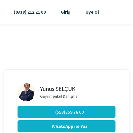
(0338) 212 21 00
Giriş
Üye Ol
Yunus SELÇUK
Gayrimenkul Danışmanı
(553)359 76 60
WhatsApp ile Yaz