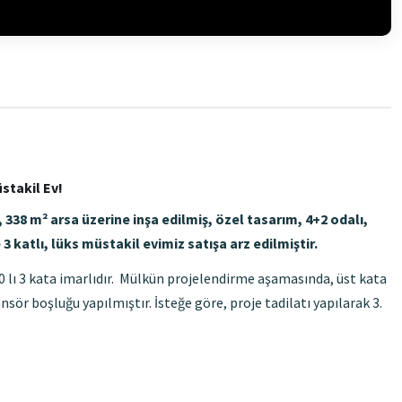
stakil Ev!
38 m² arsa üzerine inşa edilmiş, özel tasarım, 4+2 odalı,
3 katlı, lüks müstakil evimiz satışa arz edilmiştir.
 lı 3 kata imarlıdır. Mülkün projelendirme aşamasında, üst kata
sör boşluğu yapılmıştır. İsteğe göre, proje tadilatı yapılarak 3.